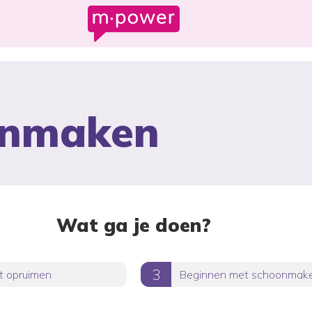
onmaken
Wat ga je doen?
t opruimen
Beginnen met schoonmak