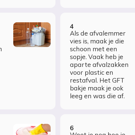
Als de afvalemmer
vies is, maak je die
n
schoon met een
sopje. Vaak heb je
aparte afvalzakken
voor plastic en
restafval. Het GFT
bakje maak je ook
leeg en was die af.
Weet je nog hoe je