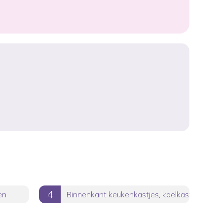
en
Binnenkant keukenkastjes, koelkast, magnet