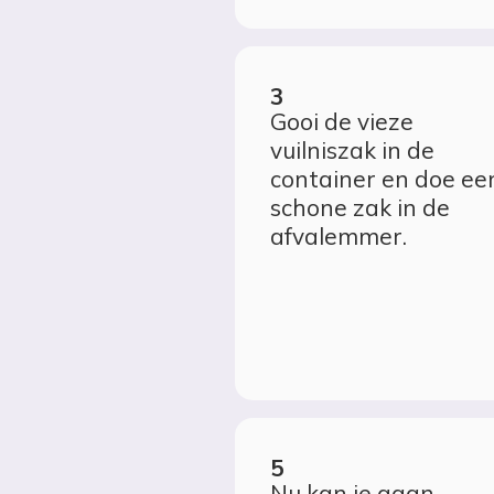
Gooi de vieze
vuilniszak in de
container en doe ee
schone zak in de
afvalemmer.
Nu kan je gaan