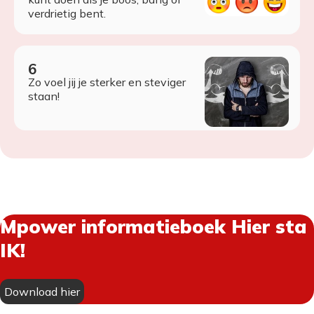
verdrietig bent.
Zo voel jij je sterker en steviger
staan!
Mpower informatieboek Hier sta
IK!
Download hier